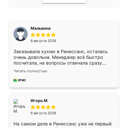
Мальвина
6 августа 2026
Заказывала кухню в Ренессанс, осталась
очень довольна. Менеджер всё быстро
посчитала, на вопросы отвечала сразу.
Замерщик приехал в субботу, подошёл к
Читать полностью
делу со всей ответственностью. Собрали
за день, ребята работали аккуратно, даже
пыли почти не было. Качество отличное,
ящики ходят плавно, ничего не скрипит.
Всё подошло как влитое.
Игорь М.
6 августа 2026
На самом деле в Ренессанс уже не первый