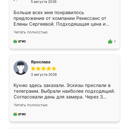
5 августа 2026
Больше всех мне понравилось
предложение от компании Ренессанс от
Елены Сергеевой. Подходяшщая цена и
короткие сроки изготовления. Приехавший
Читать полностью
для замера сотрудник Владислав
предложил по моему эскизу самый
1
подходящий вариант шкафа. Немного его
видоизменил, получилось даже лучше, чем
я хотела.
Ярослава
3 августа 2026
Кухню здесь заказали. Эскизы прислали в
телеграмм. Выбрали наиболее подходящий.
Согласовали день для замера. Через 3
недели кухня была уже готова. Остались
Читать полностью
довольны работой. Спасибо Ренессанс
мебель за качественную работу!