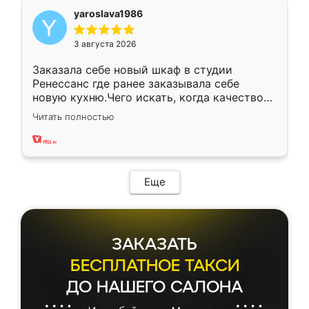
yaroslava1986
3 августа 2026
Заказала себе новый шкаф в студии
Ренессанс где ранее заказывала себе
новую кухню.Чего искать, когда качеством
вполне довольна. Служит кухня уже почти
Читать полностью
два года, нареканий нет.
Еще
ЗАКАЗАТЬ
БЕСПЛАТНОЕ ТАКСИ
ДО НАШЕГО САЛОНА