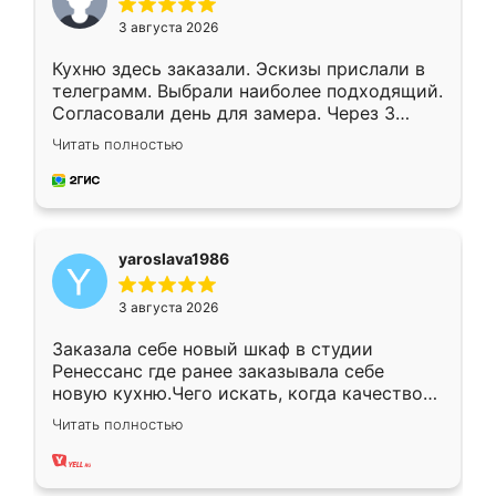
3 августа 2026
Кухню здесь заказали. Эскизы прислали в
телеграмм. Выбрали наиболее подходящий.
Согласовали день для замера. Через 3
недели кухня была уже готова. Остались
Читать полностью
довольны работой. Спасибо Ренессанс
мебель за качественную работу!
yaroslava1986
3 августа 2026
Заказала себе новый шкаф в студии
Ренессанс где ранее заказывала себе
новую кухню.Чего искать, когда качеством
вполне довольна. Служит кухня уже почти
Читать полностью
два года, нареканий нет.