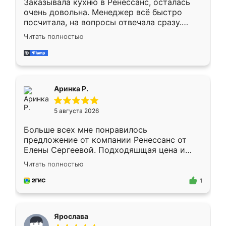
Заказывала кухню в Ренессанс, осталась
очень довольна. Менеджер всё быстро
посчитала, на вопросы отвечала сразу.
Замерщик приехал в субботу, подошёл к
Читать полностью
делу со всей ответственностью. Собрали
за день, ребята работали аккуратно, даже
пыли почти не было. Качество отличное,
ящики ходят плавно, ничего не скрипит.
Всё подошло как влитое.
Аринка Р.
5 августа 2026
Больше всех мне понравилось
предложение от компании Ренессанс от
Елены Сергеевой. Подходяшщая цена и
короткие сроки изготовления. Приехавший
Читать полностью
для замера сотрудник Владислав
предложил по моему эскизу самый
1
подходящий вариант шкафа. Немного его
видоизменил, получилось даже лучше, чем
я хотела.
Ярослава