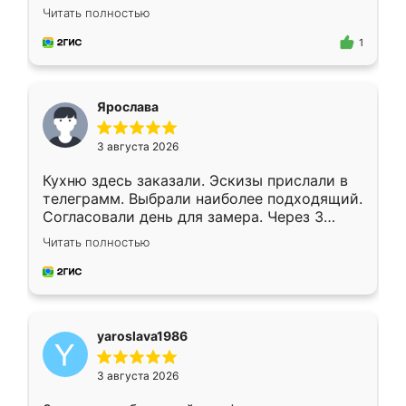
короткие сроки изготовления. Приехавший
Читать полностью
для замера сотрудник Владислав
предложил по моему эскизу самый
1
подходящий вариант шкафа. Немного его
видоизменил, получилось даже лучше, чем
я хотела.
Ярослава
3 августа 2026
Кухню здесь заказали. Эскизы прислали в
телеграмм. Выбрали наиболее подходящий.
Согласовали день для замера. Через 3
недели кухня была уже готова. Остались
Читать полностью
довольны работой. Спасибо Ренессанс
мебель за качественную работу!
yaroslava1986
3 августа 2026