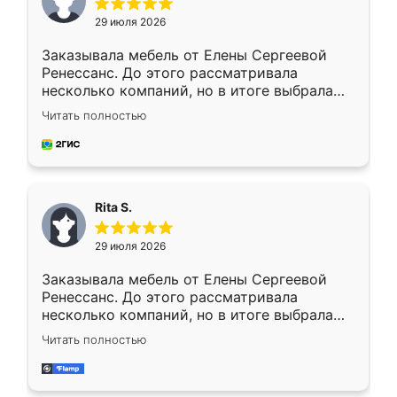
29 июля 2026
Заказывала мебель от Елены Сергеевой
Ренессанс. До этого рассматривала
несколько компаний, но в итоге выбрала
эту. Сначала обговорили условия, потом
Читать полностью
приехал замерщик, всё спокойно объяснил
и снял размеры. Изготовили в срок, с
доставкой тоже никаких проблем не
возникло. Сборку выполнили аккуратно,
мебель сразу встала на свое место без
Rita S.
каких-либо доработок. Качеством осталась
довольна, все выглядит так, как и ожидала.
29 июля 2026
Заказывала мебель от Елены Сергеевой
Ренессанс. До этого рассматривала
несколько компаний, но в итоге выбрала
эту. Сначала обговорили условия, потом
Читать полностью
приехал замерщик, всё спокойно объяснил
и снял размеры. Изготовили в срок, с
доставкой тоже никаких проблем не