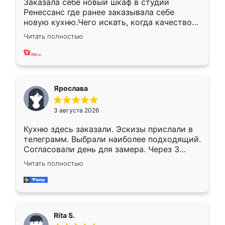
Заказала себе новый шкаф в студии
Ренессанс где ранее заказывала себе
новую кухню.Чего искать, когда качеством
вполне довольна. Служит кухня уже почти
Читать полностью
два года, нареканий нет.
Ярослава
3 августа 2026
Кухню здесь заказали. Эскизы прислали в
телеграмм. Выбрали наиболее подходящий.
Согласовали день для замера. Через 3
недели кухня была уже готова. Остались
Читать полностью
довольны работой. Спасибо Ренессанс
мебель за качественную работу!
Rita S.