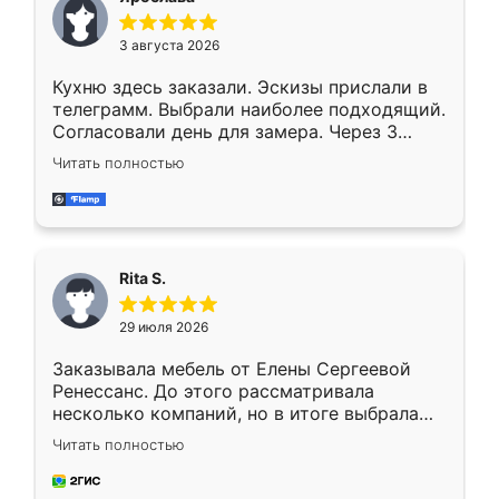
3 августа 2026
Кухню здесь заказали. Эскизы прислали в
телеграмм. Выбрали наиболее подходящий.
Согласовали день для замера. Через 3
недели кухня была уже готова. Остались
Читать полностью
довольны работой. Спасибо Ренессанс
мебель за качественную работу!
Rita S.
29 июля 2026
Заказывала мебель от Елены Сергеевой
Ренессанс. До этого рассматривала
несколько компаний, но в итоге выбрала
эту. Сначала обговорили условия, потом
Читать полностью
приехал замерщик, всё спокойно объяснил
и снял размеры. Изготовили в срок, с