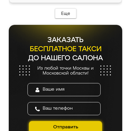
доставкой тоже никаких проблем не
возникло. Сборку выполнили аккуратно,
мебель сразу встала на свое место без
Еще
каких-либо доработок. Качеством осталась
довольна, все выглядит так, как и ожидала.
ЗАКАЗАТЬ
БЕСПЛАТНОЕ ТАКСИ
ДО НАШЕГО САЛОНА
Из любой точки Москвы и
Московской области!
Отправить