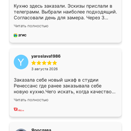
Кухню здесь заказали. Эскизы прислали в
телеграмм. Выбрали наиболее подходящий.
Согласовали день для замера. Через 3
недели кухня была уже готова. Остались
Читать полностью
довольны работой. Спасибо Ренессанс
мебель за качественную работу!
yaroslava1986
3 августа 2026
Заказала себе новый шкаф в студии
Ренессанс где ранее заказывала себе
новую кухню.Чего искать, когда качеством
вполне довольна. Служит кухня уже почти
Читать полностью
два года, нареканий нет.
Ярослава