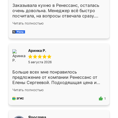
Заказывала кухню в Ренессанс, осталась
очень довольна. Менеджер всё быстро
посчитала, на вопросы отвечала сразу.
Замерщик приехал в субботу, подошёл к
Читать полностью
делу со всей ответственностью. Собрали
за день, ребята работали аккуратно, даже
пыли почти не было. Качество отличное,
ящики ходят плавно, ничего не скрипит.
Всё подошло как влитое.
Аринка Р.
5 августа 2026
Больше всех мне понравилось
предложение от компании Ренессанс от
Елены Сергеевой. Подходяшщая цена и
короткие сроки изготовления. Приехавший
Читать полностью
для замера сотрудник Владислав
предложил по моему эскизу самый
1
подходящий вариант шкафа. Немного его
видоизменил, получилось даже лучше, чем
я хотела.
Ярослава