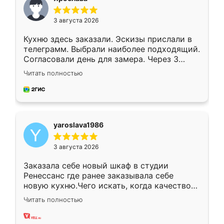
3 августа 2026
Кухню здесь заказали. Эскизы прислали в
телеграмм. Выбрали наиболее подходящий.
Согласовали день для замера. Через 3
недели кухня была уже готова. Остались
Читать полностью
довольны работой. Спасибо Ренессанс
мебель за качественную работу!
yaroslava1986
3 августа 2026
Заказала себе новый шкаф в студии
Ренессанс где ранее заказывала себе
новую кухню.Чего искать, когда качеством
вполне довольна. Служит кухня уже почти
Читать полностью
два года, нареканий нет.