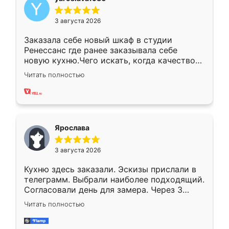
3 августа 2026
Заказала себе новый шкаф в студии
Ренессанс где ранее заказывала себе
новую кухню.Чего искать, когда качеством
вполне довольна. Служит кухня уже почти
Читать полностью
два года, нареканий нет.
Ярослава
3 августа 2026
Кухню здесь заказали. Эскизы прислали в
телеграмм. Выбрали наиболее подходящий.
Согласовали день для замера. Через 3
недели кухня была уже готова. Остались
Читать полностью
довольны работой. Спасибо Ренессанс
мебель за качественную работу!