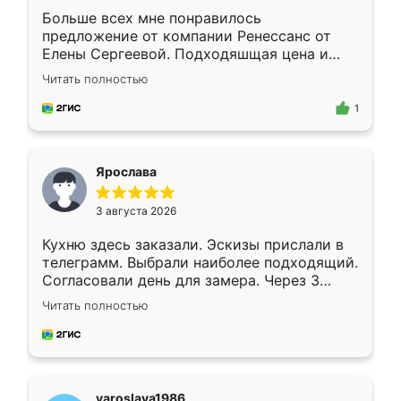
Больше всех мне понравилось
предложение от компании Ренессанс от
Елены Сергеевой. Подходяшщая цена и
короткие сроки изготовления. Приехавший
Читать полностью
для замера сотрудник Владислав
предложил по моему эскизу самый
1
подходящий вариант шкафа. Немного его
видоизменил, получилось даже лучше, чем
я хотела.
Ярослава
3 августа 2026
Кухню здесь заказали. Эскизы прислали в
телеграмм. Выбрали наиболее подходящий.
Согласовали день для замера. Через 3
недели кухня была уже готова. Остались
Читать полностью
довольны работой. Спасибо Ренессанс
мебель за качественную работу!
yaroslava1986