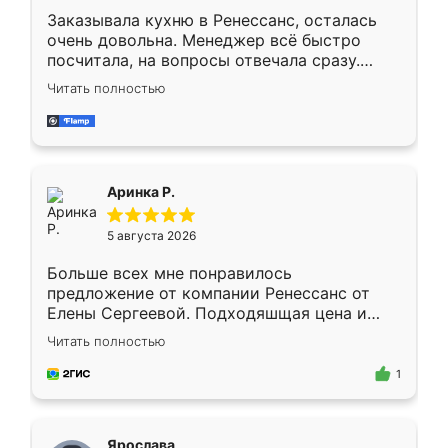
Заказывала кухню в Ренессанс, осталась
очень довольна. Менеджер всё быстро
посчитала, на вопросы отвечала сразу.
Замерщик приехал в субботу, подошёл к
Читать полностью
делу со всей ответственностью. Собрали
за день, ребята работали аккуратно, даже
пыли почти не было. Качество отличное,
ящики ходят плавно, ничего не скрипит.
Всё подошло как влитое.
Аринка Р.
5 августа 2026
Больше всех мне понравилось
предложение от компании Ренессанс от
Елены Сергеевой. Подходяшщая цена и
короткие сроки изготовления. Приехавший
Читать полностью
для замера сотрудник Владислав
предложил по моему эскизу самый
1
подходящий вариант шкафа. Немного его
видоизменил, получилось даже лучше, чем
я хотела.
Ярослава