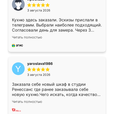
3 августа 2026
Кухню здесь заказали. Эскизы прислали в
телеграмм. Выбрали наиболее подходящий.
Согласовали день для замера. Через 3
недели кухня была уже готова. Остались
Читать полностью
довольны работой. Спасибо Ренессанс
мебель за качественную работу!
yaroslava1986
3 августа 2026
Заказала себе новый шкаф в студии
Ренессанс где ранее заказывала себе
новую кухню.Чего искать, когда качеством
вполне довольна. Служит кухня уже почти
Читать полностью
два года, нареканий нет.