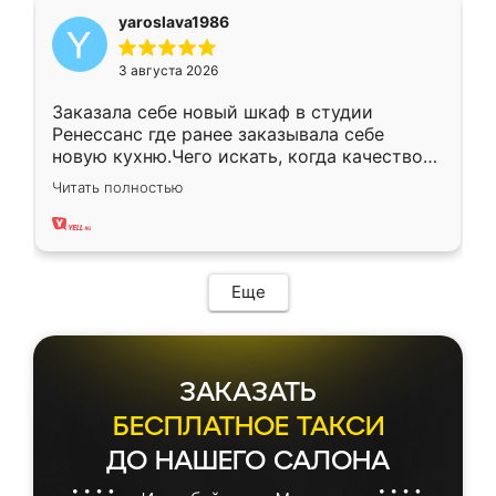
yaroslava1986
3 августа 2026
Заказала себе новый шкаф в студии
Ренессанс где ранее заказывала себе
новую кухню.Чего искать, когда качеством
вполне довольна. Служит кухня уже почти
Читать полностью
два года, нареканий нет.
Еще
ЗАКАЗАТЬ
БЕСПЛАТНОЕ ТАКСИ
ДО НАШЕГО САЛОНА