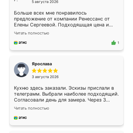
5 августа 2026
Больше всех мне понравилось
предложение от компании Ренессанс от
Елены Сергеевой. Подходяшщая цена и
короткие сроки изготовления. Приехавший
Читать полностью
для замера сотрудник Владислав
предложил по моему эскизу самый
1
подходящий вариант шкафа. Немного его
видоизменил, получилось даже лучше, чем
я хотела.
Ярослава
3 августа 2026
Кухню здесь заказали. Эскизы прислали в
телеграмм. Выбрали наиболее подходящий.
Согласовали день для замера. Через 3
недели кухня была уже готова. Остались
Читать полностью
довольны работой. Спасибо Ренессанс
мебель за качественную работу!