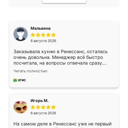
Мальвина
6 августа 2026
Заказывала кухню в Ренессанс, осталась
очень довольна. Менеджер всё быстро
посчитала, на вопросы отвечала сразу.
Замерщик приехал в субботу, подошёл к
Читать полностью
делу со всей ответственностью. Собрали
за день, ребята работали аккуратно, даже
пыли почти не было. Качество отличное,
ящики ходят плавно, ничего не скрипит.
Всё подошло как влитое.
Игорь М.
6 августа 2026
На самом деле в Ренессанс уже не первый