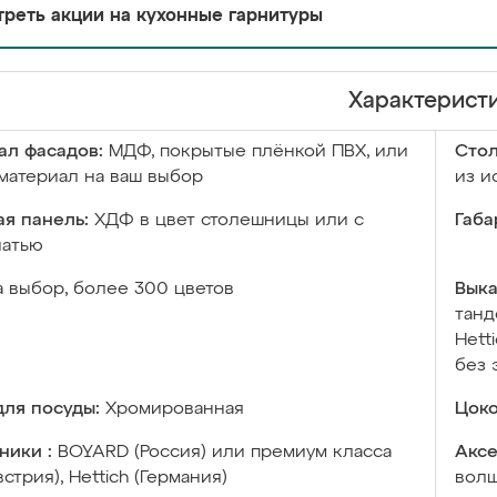
реть акции на кухонные гарнитуры
Характерист
ал фасадов:
МДФ, покрытые плёнкой ПВХ, или
Сто
материал на ваш выбор
из и
я панель:
ХДФ в цвет столешницы или с
Габа
чатью
а выбор, более 300 цветов
Выка
танд
Hett
без 
ля посуды:
Хромированная
Цоко
ники :
BOYARD (Россия) или премиум класса
Аксе
встрия), Hettich (Германия)
волш