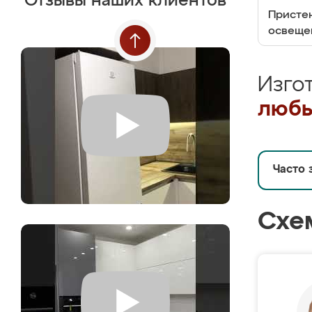
Отзывы наших клиентов
Пристен
освеще
Изго
любы
Часто 
Схе