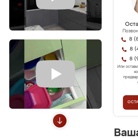
Оста
Позвон
8 (
8 (
8 (
Или оставь
ко
предвар
ОСТ
Ваша