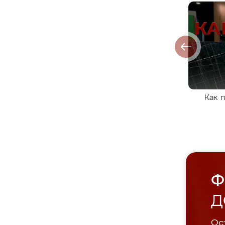
Как 
Ф
Д
Ост