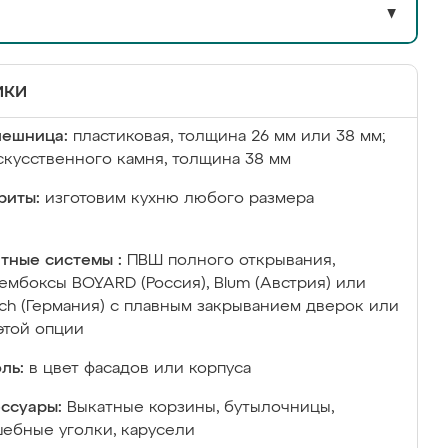
▼
ики
лешница:
пластиковая, толщина 26 мм или 38 мм;
скусственного камня, толщина 38 мм
риты:
изготовим кухню любого размера
тные системы :
ПВШ полного открывания,
ембоксы BOYARD (Россия), Blum (Австрия) или
ich (Германия) с плавным закрыванием дверок или
этой опции
ль:
в цвет фасадов или корпуса
ссуары:
Выкатные корзины, бутылочницы,
ебные уголки, карусели