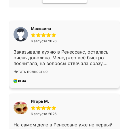
Мальвина
6 августа 2026
Заказывала кухню в Ренессанс, осталась
очень довольна. Менеджер всё быстро
посчитала, на вопросы отвечала сразу.
Замерщик приехал в субботу, подошёл к
Читать полностью
делу со всей ответственностью. Собрали
за день, ребята работали аккуратно, даже
пыли почти не было. Качество отличное,
ящики ходят плавно, ничего не скрипит.
Всё подошло как влитое.
Игорь М.
6 августа 2026
На самом деле в Ренессанс уже не первый