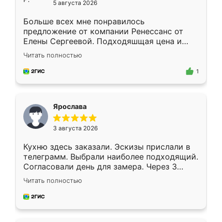
5 августа 2026
Больше всех мне понравилось
предложение от компании Ренессанс от
Елены Сергеевой. Подходяшщая цена и
короткие сроки изготовления. Приехавший
Читать полностью
для замера сотрудник Владислав
предложил по моему эскизу самый
1
подходящий вариант шкафа. Немного его
видоизменил, получилось даже лучше, чем
я хотела.
Ярослава
3 августа 2026
Кухню здесь заказали. Эскизы прислали в
телеграмм. Выбрали наиболее подходящий.
Согласовали день для замера. Через 3
недели кухня была уже готова. Остались
Читать полностью
довольны работой. Спасибо Ренессанс
мебель за качественную работу!