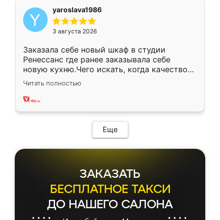
yaroslava1986
3 августа 2026
Заказала себе новый шкаф в студии
Ренессанс где ранее заказывала себе
новую кухню.Чего искать, когда качеством
вполне довольна. Служит кухня уже почти
Читать полностью
два года, нареканий нет.
Еще
ЗАКАЗАТЬ
БЕСПЛАТНОЕ ТАКСИ
ДО НАШЕГО САЛОНА