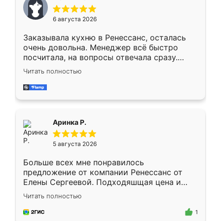
меньше, здесь же он более разнообразный.
Мне нравится ,если что-то потребуется из
6 августа 2026
мебели буду заказывать только здесь.
Заказывала кухню в Ренессанс, осталась
очень довольна. Менеджер всё быстро
посчитала, на вопросы отвечала сразу.
Замерщик приехал в субботу, подошёл к
Читать полностью
делу со всей ответственностью. Собрали
за день, ребята работали аккуратно, даже
пыли почти не было. Качество отличное,
ящики ходят плавно, ничего не скрипит.
Всё подошло как влитое.
Аринка Р.
5 августа 2026
Больше всех мне понравилось
предложение от компании Ренессанс от
Елены Сергеевой. Подходяшщая цена и
короткие сроки изготовления. Приехавший
Читать полностью
для замера сотрудник Владислав
предложил по моему эскизу самый
1