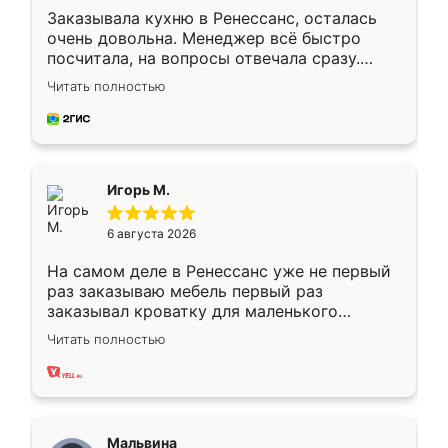
Заказывала кухню в Ренессанс, осталась
очень довольна. Менеджер всё быстро
посчитала, на вопросы отвечала сразу.
Замерщик приехал в субботу, подошёл к
Читать полностью
делу со всей ответственностью. Собрали
за день, ребята работали аккуратно, даже
пыли почти не было. Качество отличное,
ящики ходят плавно, ничего не скрипит.
Всё подошло как влитое.
Игорь М.
6 августа 2026
На самом деле в Ренессанс уже не первый
раз заказываю мебель первый раз
заказывал кроватку для маленького
ребёнка при его рождении ,во второй раз
Читать полностью
заказал шкаф-купе. По качеству очень
хорошее сборка достаточно быстрая,
также адекватные цены. До этого
сравнивал с разными конкурентами в этом
сегменте ,выбор у конкурентов куда
Мальвина