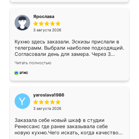
подходящий вариант шкафа. Немного его
видоизменил, получилось даже лучше, чем
я хотела.
Ярослава
3 августа 2026
Кухню здесь заказали. Эскизы прислали в
телеграмм. Выбрали наиболее подходящий.
Согласовали день для замера. Через 3
недели кухня была уже готова. Остались
Читать полностью
довольны работой. Спасибо Ренессанс
мебель за качественную работу!
yaroslava1986
3 августа 2026
Заказала себе новый шкаф в студии
Ренессанс где ранее заказывала себе
новую кухню.Чего искать, когда качеством
вполне довольна. Служит кухня уже почти