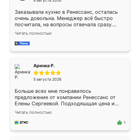
6 августа 2026
мебели буду заказывать только здесь.
Заказывала кухню в Ренессанс, осталась
очень довольна. Менеджер всё быстро
посчитала, на вопросы отвечала сразу.
Замерщик приехал в субботу, подошёл к
Читать полностью
делу со всей ответственностью. Собрали
за день, ребята работали аккуратно, даже
пыли почти не было. Качество отличное,
ящики ходят плавно, ничего не скрипит.
Всё подошло как влитое.
Аринка Р.
5 августа 2026
Больше всех мне понравилось
предложение от компании Ренессанс от
Елены Сергеевой. Подходяшщая цена и
короткие сроки изготовления. Приехавший
Читать полностью
для замера сотрудник Владислав
предложил по моему эскизу самый
1
подходящий вариант шкафа. Немного его
видоизменил, получилось даже лучше, чем