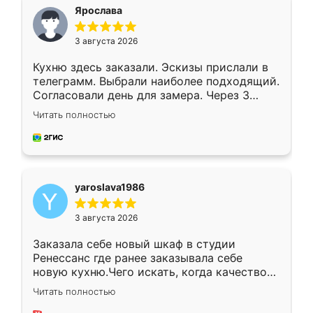
я хотела.
Ярослава
3 августа 2026
Кухню здесь заказали. Эскизы прислали в
телеграмм. Выбрали наиболее подходящий.
Согласовали день для замера. Через 3
недели кухня была уже готова. Остались
Читать полностью
довольны работой. Спасибо Ренессанс
мебель за качественную работу!
yaroslava1986
3 августа 2026
Заказала себе новый шкаф в студии
Ренессанс где ранее заказывала себе
новую кухню.Чего искать, когда качеством
вполне довольна. Служит кухня уже почти
Читать полностью
два года, нареканий нет.