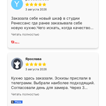
3 августа 2026
Заказала себе новый шкаф в студии
Ренессанс где ранее заказывала себе
новую кухню.Чего искать, когда качеством
вполне довольна. Служит кухня уже почти
Читать полностью
два года, нареканий нет.
Ярослава
3 августа 2026
Кухню здесь заказали. Эскизы прислали в
телеграмм. Выбрали наиболее подходящий.
Согласовали день для замера. Через 3
недели кухня была уже готова. Остались
Читать полностью
довольны работой. Спасибо Ренессанс
мебель за качественную работу!