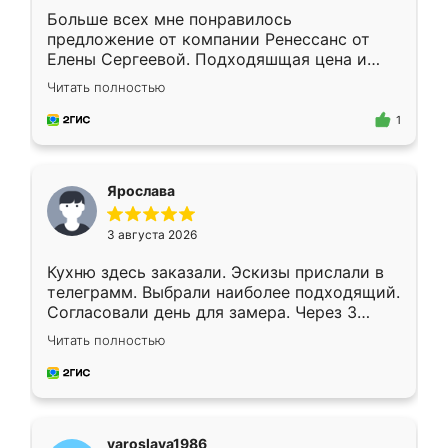
Больше всех мне понравилось
предложение от компании Ренессанс от
Елены Сергеевой. Подходяшщая цена и
короткие сроки изготовления. Приехавший
Читать полностью
для замера сотрудник Владислав
предложил по моему эскизу самый
1
подходящий вариант шкафа. Немного его
видоизменил, получилось даже лучше, чем
я хотела.
Ярослава
3 августа 2026
Кухню здесь заказали. Эскизы прислали в
телеграмм. Выбрали наиболее подходящий.
Согласовали день для замера. Через 3
недели кухня была уже готова. Остались
Читать полностью
довольны работой. Спасибо Ренессанс
мебель за качественную работу!
yaroslava1986